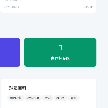
2023-10-24
45.8k
世界杯专区
球员百科
穆西亚拉
格纳布里
萨内
维尔茨
凯恩