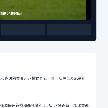
2轮经典瞬间
文化和先进的赛事运营模式闻名于世。从拜仁慕尼黑的
强调快速转换和高强度的压迫。这使得每一场比赛都