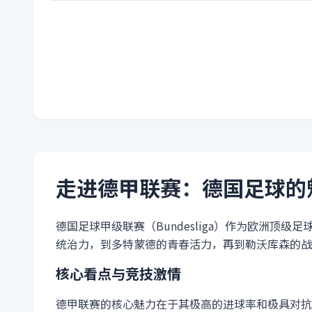
走进德甲联赛：德国足球的
德国足球甲级联赛（Bundesliga）作为欧洲
统治力，到多特蒙德的青春活力，再到勒沃库森的战
核心看点与竞技激情
德甲联赛的核心魅力在于其极高的进球率和极具对抗