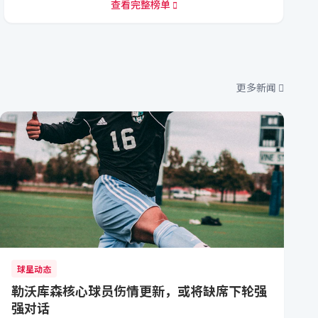
查看完整榜单
更多新闻
球星动态
勒沃库森核心球员伤情更新，或将缺席下轮强
强对话