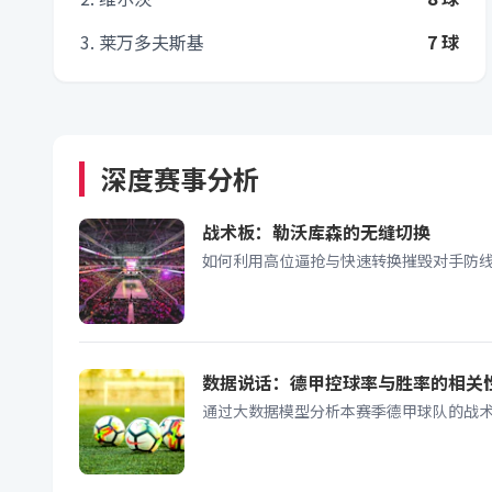
3. 莱万多夫斯基
7 球
深度赛事分析
战术板：勒沃库森的无缝切换
如何利用高位逼抢与快速转换摧毁对手防线..
数据说话：德甲控球率与胜率的相关
通过大数据模型分析本赛季德甲球队的战术演