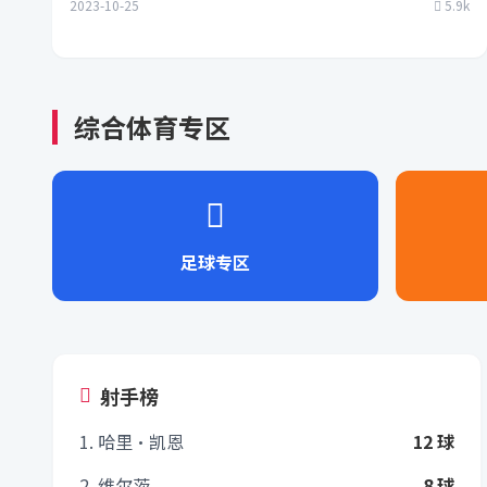
2023-10-25
5.9k
综合体育专区
足球专区
射手榜
1. 哈里·凯恩
12 球
2. 维尔茨
8 球