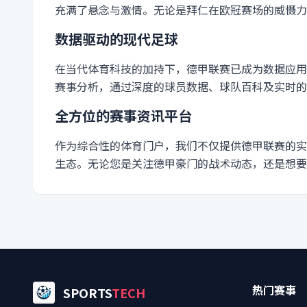
充满了悬念与激情。无论是拜仁在欧冠赛场的威慑力
数据驱动的现代足球
在当代体育科技的加持下，德甲联赛已成为数据应用
赛事分析，通过深度的球员数据、球队百科及实时的
全方位的赛事资讯平台
作为综合性的体育门户，我们不仅提供德甲联赛的实
生态。无论您是关注德甲豪门的战术动态，还是想要
热门赛事
SPORTS
TECH